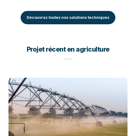
Découvrez toutes nos solutions techniques
Projet récent en agriculture
V
a
l
o
r
i
s